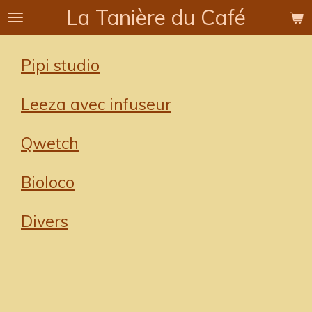
La Tanière du Café
Passer
au
contenu
Pipi studio
principal
Leeza avec infuseur
Qwetch
Bioloco
Divers