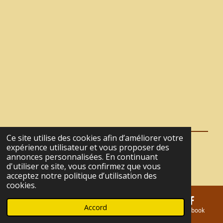
Ce site utilise des cookies afin d’améliorer votre
expérience utilisateur et vous proposer des
© 2021 - 2026 La Tanière du Café
annonces personnalisées. En continuant
Propulsé par
Webador
d'utiliser ce site, vous confirmez que vous
acceptez notre politique d’utilisation des
cookies.
Accord
E-mail
Téléphone
Carte
Facebook