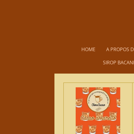
Passer
au
contenu
principal
HOME
A PROPOS 
SIROP BACAN