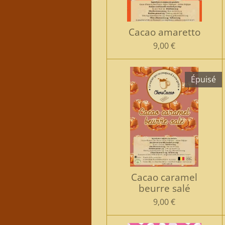
Cacao amaretto
9,00 €
Épuisé
Cacao caramel
beurre salé
9,00 €