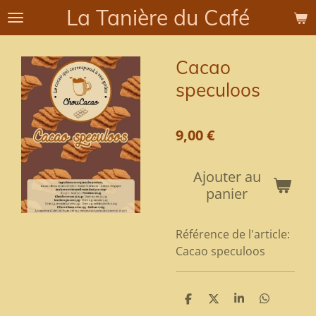
La Tanière du Café
Passer
au
contenu
Cacao
principal
speculoos
9,00 €
Ajouter au
panier
Référence de l'article:
Cacao speculoos
P
P
P
P
a
a
a
a