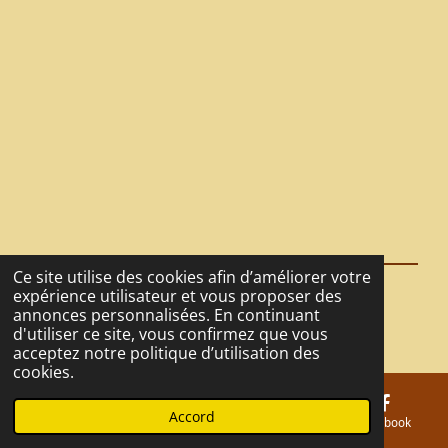
r
r
r
r
t
t
t
t
a
a
a
a
g
g
g
g
e
e
e
e
r
r
r
r
Ce site utilise des cookies afin d’améliorer votre
expérience utilisateur et vous proposer des
© 2021 - 2026 La Tanière du Café
annonces personnalisées. En continuant
Propulsé par
Webador
d'utiliser ce site, vous confirmez que vous
acceptez notre politique d’utilisation des
cookies.
Accord
E-mail
Téléphone
Carte
Facebook