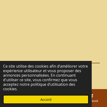
Ce site utilise des cookies afin d’améliorer votre
expérience utilisateur et vous proposer des
© 2021 - 2026 La Tanière du Café
annonces personnalisées. En continuant
Propulsé par
Webador
d'utiliser ce site, vous confirmez que vous
acceptez notre politique d’utilisation des
cookies.
Accord
E-mail
Téléphone
Carte
Facebook