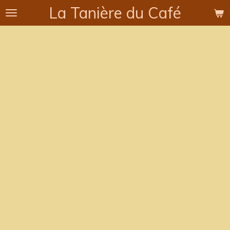
La Tanière du Café
Passer
au
contenu
principal