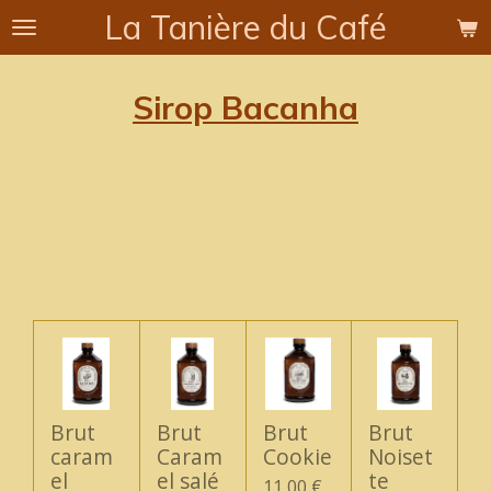
La Tanière du Café
Passer
au
contenu
Sirop Bacanha
principal
Brut
Brut
Brut
Brut
caram
Caram
Cookie
Noiset
el
el salé
te
11,00 €