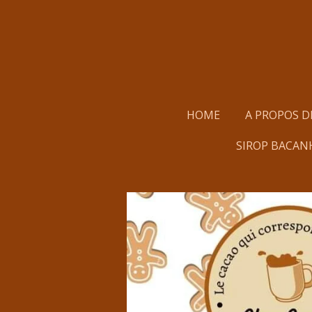
Passer
au
contenu
principal
HOME
A PROPOS D
SIROP BACAN