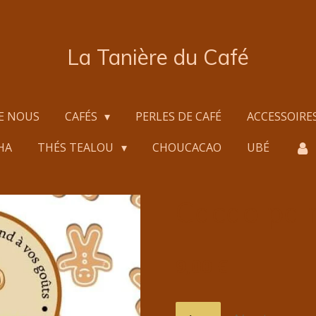
La Tanière du Café
E NOUS
CAFÉS
PERLES DE CAFÉ
ACCESSOIRE
HA
THÉS TEALOU
CHOUCACAO
UBÉ
Cacao pain
9,00 €