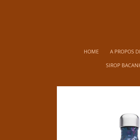
Passer
au
contenu
principal
HOME
A PROPOS D
SIROP BACAN