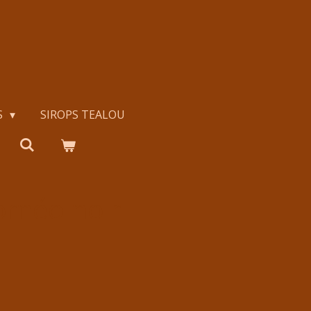
S
SIROPS TEALOU
rnéo noir