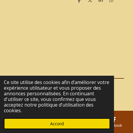
P
P
P
P
a
a
a
a
r
r
r
r
t
t
t
t
a
a
a
a
g
g
g
g
e
e
e
e
r
r
r
r
Ce site utilise des cookies afin d’améliorer votre
expérience utilisateur et vous proposer des
© 2021 - 2026 La Tanière du Café
annonces personnalisées. En continuant
Propulsé par
Webador
d'utiliser ce site, vous confirmez que vous
acceptez notre politique d’utilisation des
cookies.
Accord
E-mail
Téléphone
Carte
Facebook