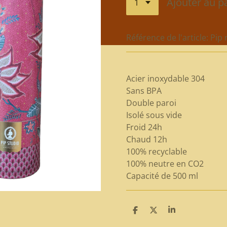
Ajouter au p
Référence de l'article:
Pip 
Acier inoxydable 304
Sans BPA
Double paroi
Isolé sous vide
Froid 24h
Chaud 12h
100% recyclable
100% neutre en CO2
Capacité de 500 ml
P
P
P
a
a
a