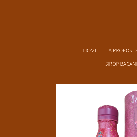
Passer
au
contenu
principal
HOME
A PROPOS 
SIROP BACAN