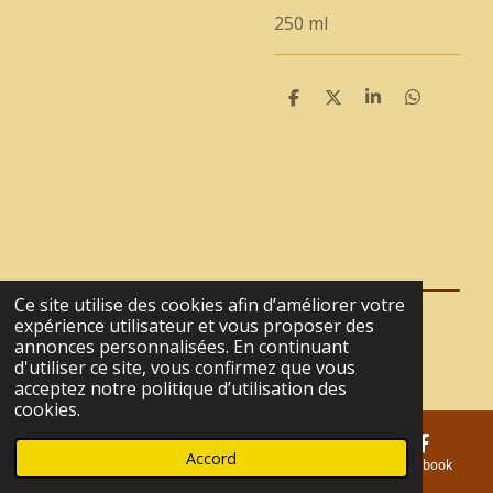
250 ml
P
P
P
P
a
a
a
a
r
r
r
r
t
t
t
t
a
a
a
a
g
g
g
g
e
e
e
e
r
r
r
r
Ce site utilise des cookies afin d’améliorer votre
expérience utilisateur et vous proposer des
© 2021 - 2026 La Tanière du Café
annonces personnalisées. En continuant
Propulsé par
Webador
d'utiliser ce site, vous confirmez que vous
acceptez notre politique d’utilisation des
cookies.
Accord
E-mail
Téléphone
Carte
Facebook