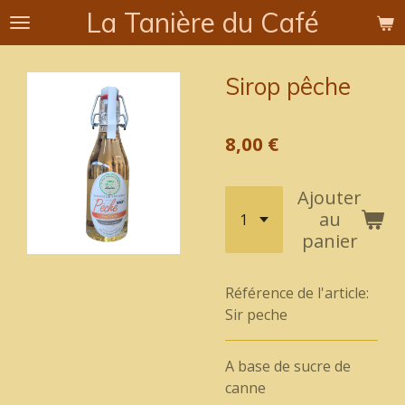
La Tanière du Café
Passer
au
contenu
Sirop pêche
principal
8,00 €
Ajouter
au
panier
Référence de l'article:
Sir peche
A base de sucre de
canne