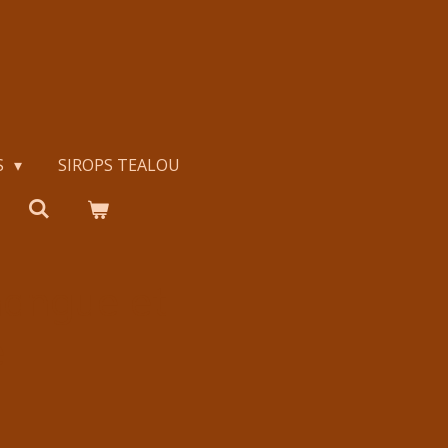
S
SIROPS TEALOU
mangue et
e