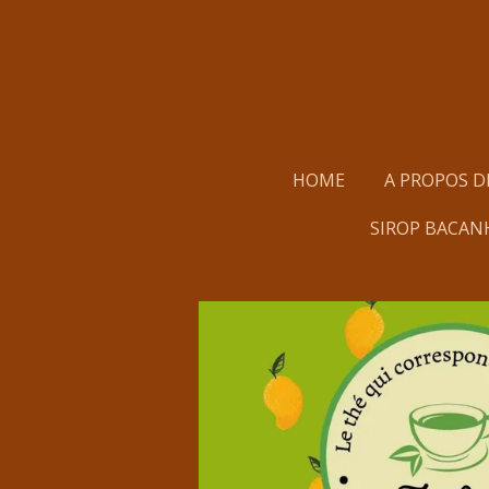
Passer
au
contenu
principal
HOME
A PROPOS D
SIROP BACAN