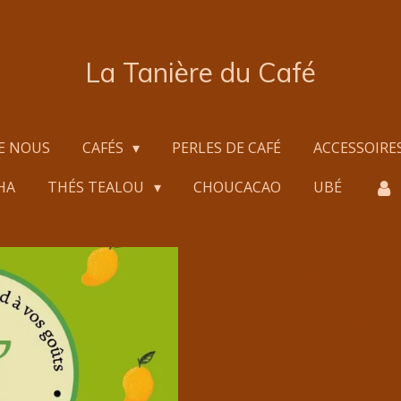
La Tanière du Café
E NOUS
CAFÉS
PERLES DE CAFÉ
ACCESSOIRE
HA
THÉS TEALOU
CHOUCACAO
UBÉ
Thé vert 
bergamot
8,50 €