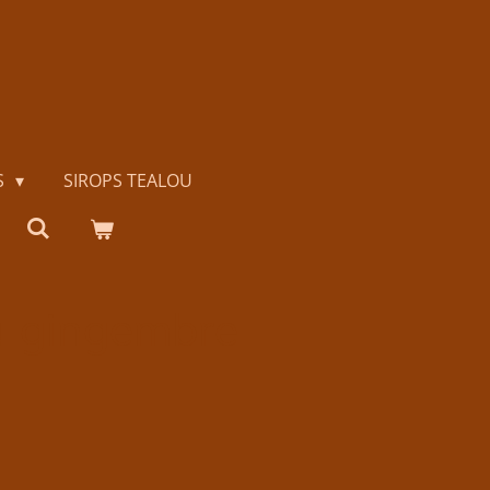
S
SIROPS TEALOU
u gingembre