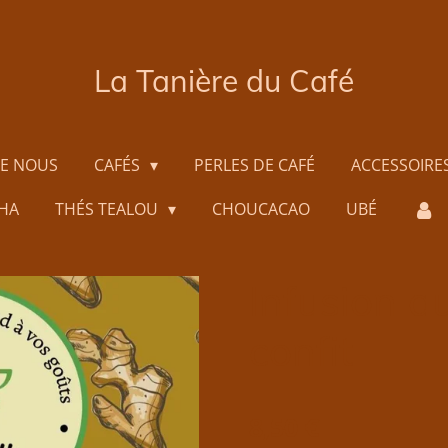
La Tanière du Café
DE NOUS
CAFÉS
PERLES DE CAFÉ
ACCESSOIRE
HA
THÉS TEALOU
CHOUCACAO
UBÉ
Infusion a
confit
8,50 €