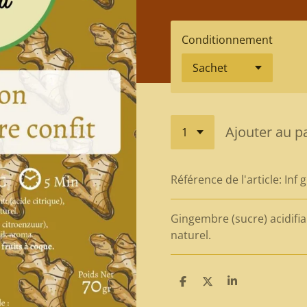
Conditionnement
Ajouter au p
Référence de l'article:
Inf 
Gingembre (sucre) acidifi
naturel.
P
P
P
a
a
a