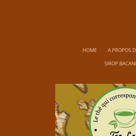
Passer
au
contenu
principal
HOME
A PROPOS 
SIROP BACAN