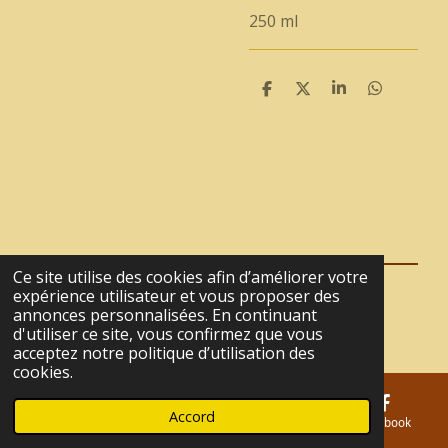
250 ml
P
P
P
P
a
a
a
a
r
r
r
r
t
t
t
t
a
a
a
a
g
g
g
g
e
e
e
e
r
r
r
r
Ce site utilise des cookies afin d’améliorer votre
expérience utilisateur et vous proposer des
© 2021 - 2026 La Tanière du Café
annonces personnalisées. En continuant
Propulsé par
Webador
d'utiliser ce site, vous confirmez que vous
acceptez notre politique d’utilisation des
cookies.
Accord
E-mail
Téléphone
Carte
Facebook