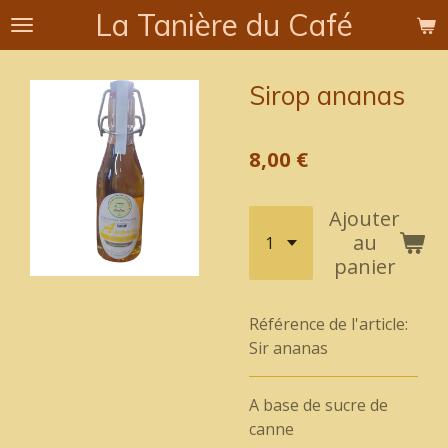
La Tanière du Café
Passer
au
contenu
Sirop ananas
principal
8,00 €
Ajouter
au
panier
Référence de l'article:
Sir ananas
A base de sucre de
canne