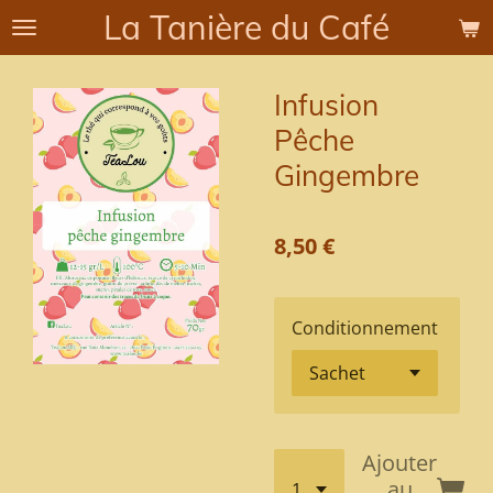
La Tanière du Café
Passer
au
contenu
Infusion
principal
Pêche
Gingembre
8,50 €
Conditionnement
Ajouter
au