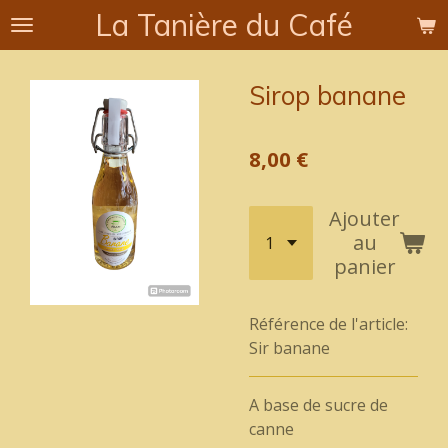
La Tanière du Café
Passer
au
contenu
Sirop banane
principal
8,00 €
Ajouter
au
panier
Référence de l'article:
Sir banane
A base de sucre de
canne