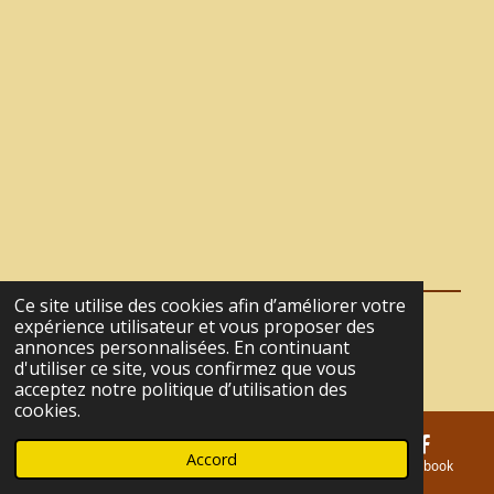
r
r
r
r
t
t
t
t
a
a
a
a
g
g
g
g
e
e
e
e
r
r
r
r
Ce site utilise des cookies afin d’améliorer votre
expérience utilisateur et vous proposer des
© 2021 - 2026 La Tanière du Café
annonces personnalisées. En continuant
Propulsé par
Webador
d'utiliser ce site, vous confirmez que vous
acceptez notre politique d’utilisation des
cookies.
Accord
E-mail
Téléphone
Carte
Facebook