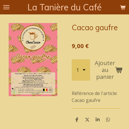
La Tanière du Café
Passer
au
contenu
Cacao gaufre
principal
9,00 €
Ajouter
au
panier
Référence de l'article:
Cacao gaufre
P
P
P
P
a
a
a
a