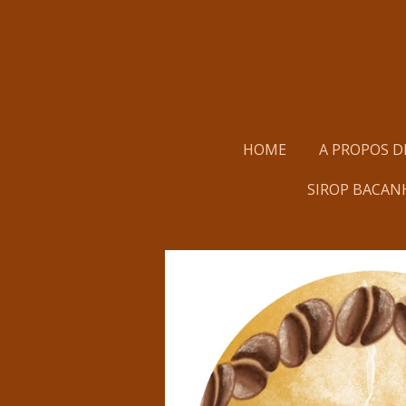
Passer
au
contenu
principal
HOME
A PROPOS D
SIROP BACAN