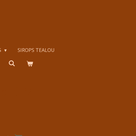
S
SIROPS TEALOU
café Miel