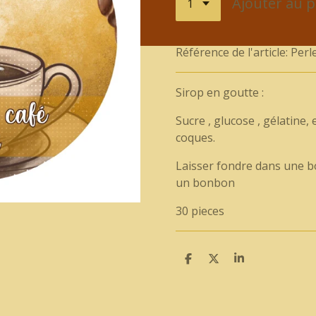
Ajouter au p
Référence de l'article:
Perl
Sirop en goutte :
Sucre , glucose , gélatine, 
coques.
Laisser fondre dans une 
un bonbon
30 pieces
P
P
P
a
a
a
r
r
r
t
t
t
a
a
a