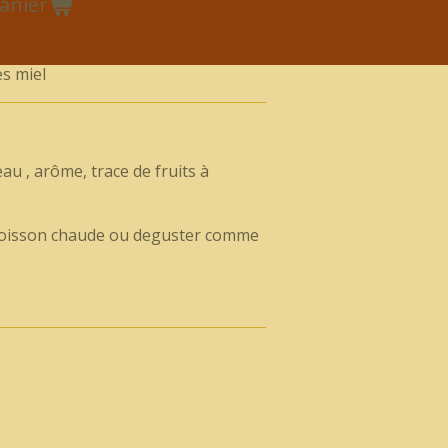
anier
es miel
eau , arôme, trace de fruits à
boisson chaude ou deguster comme