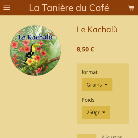
La Tanière du Café
Passer
au
contenu
Le Kachalù
principal
8,50 €
format
Poids
Ajouter