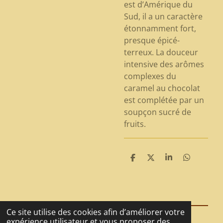
est d’Amérique du
Sud, il a un caractère
étonnamment fort,
presque épicé-
terreux. La douceur
intensive des arômes
complexes du
caramel au chocolat
est complétée par un
soupçon sucré de
fruits.
P
P
P
P
a
a
a
a
r
r
r
r
t
t
t
t
a
a
a
a
g
g
g
g
e
e
e
e
Ce site utilise des cookies afin d’améliorer votre
r
r
r
r
expérience utilisateur et vous proposer des