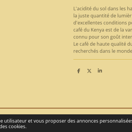
L'acidité du sol dans les 
la juste quantité de lumièr
d'excellentes conditions po
café du Kenya est de la var
connu pour son goût inten
Le café de haute qualité d
recherchés dans le monde
P
P
P
a
a
a
r
r
r
t
t
t
a
a
a
g
g
g
e
e
e
r
r
r
nce utilisateur et vous proposer des annonces personnalisées.
des cookies.