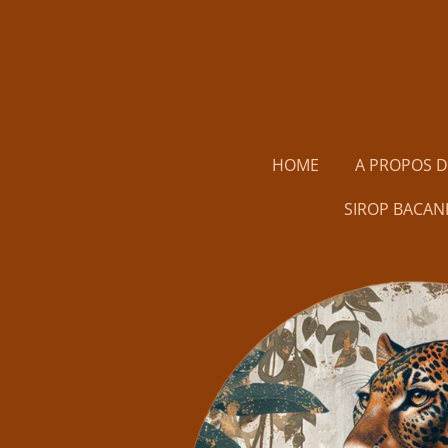
Passer
au
contenu
principal
HOME
A PROPOS 
SIROP BACAN