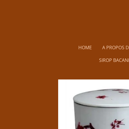
Passer
au
contenu
principal
HOME
A PROPOS 
SIROP BACAN