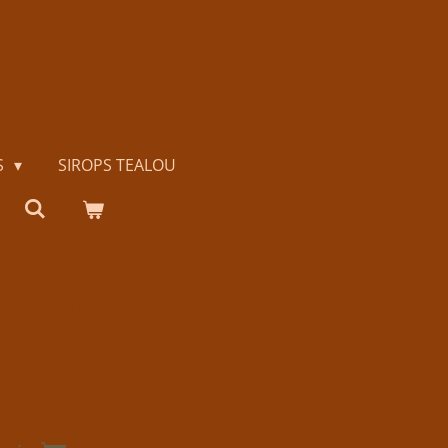
S
SIROPS TEALOU
rry blossom