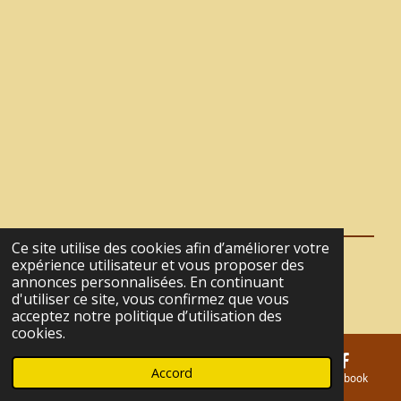
r
r
r
r
t
t
t
t
a
a
a
a
g
g
g
g
e
e
e
e
r
r
r
r
Ce site utilise des cookies afin d’améliorer votre
expérience utilisateur et vous proposer des
© 2021 - 2026 La Tanière du Café
annonces personnalisées. En continuant
Propulsé par
Webador
d'utiliser ce site, vous confirmez que vous
acceptez notre politique d’utilisation des
cookies.
Accord
E-mail
Téléphone
Carte
Facebook