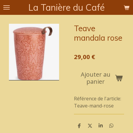
La Tanière du Café
Passer
au
contenu
Teave
principal
mandala rose
29,00 €
Ajouter au
panier
Référence de l'article:
Teave-mand-rose
P
P
P
P
a
a
a
a