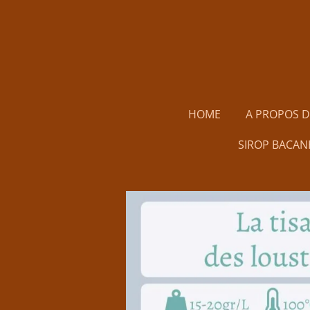
Passer
au
contenu
principal
HOME
A PROPOS 
SIROP BACAN