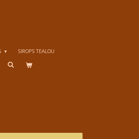
S
SIROPS TEALOU
des loustiques