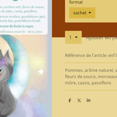
format
Ajouter au p
Référence de l'article:
enf 
Pommes, arôme naturel, ve
fleurs de soucis, morceaux
mûre, cassis, passiflore.
P
P
P
a
a
a
r
r
r
t
t
t