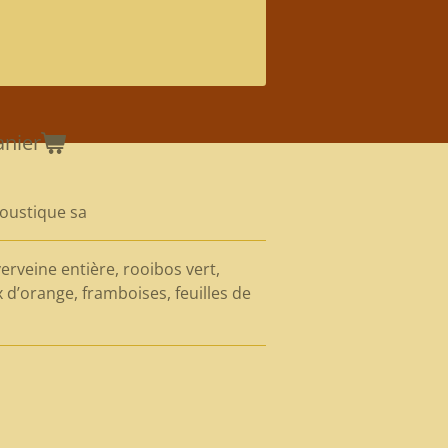
anier
loustique sa
rveine entière, rooibos vert,
 d’orange, framboises, feuilles de