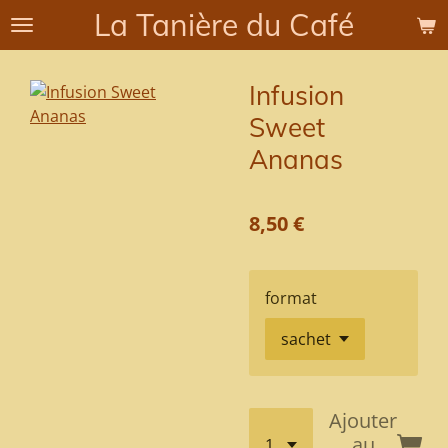
La Tanière du Café
Passer
au
contenu
Infusion
principal
Sweet
Ananas
8,50 €
format
Ajouter
au