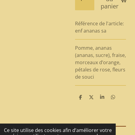
panier
Référence de l'article:
enf ananas sa
Pomme, ananas
(ananas, sucre), fraise,
morceaux d’orange,
pétales de rose, fleurs
de souci
P
P
P
P
a
a
a
a
r
r
r
r
t
t
t
t
a
a
a
a
g
g
g
g
e
e
e
e
Ce site utilise des cookies afin d’améliorer votre
r
r
r
r