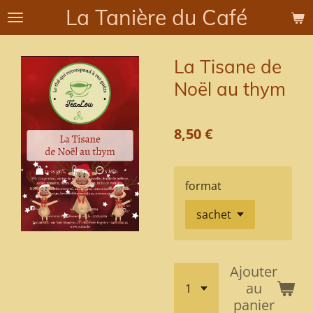
La Tanière du Café
Passer
au
contenu
La Tisane de
principal
Noël au thym
8,50 €
format
Ajouter
au
panier