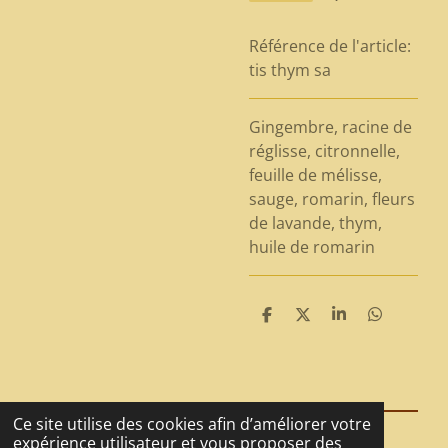
Référence de l'article:
tis thym sa
Gingembre, racine de
réglisse, citronnelle,
feuille de mélisse,
sauge, romarin, fleurs
de lavande, thym,
huile de romarin
P
P
P
P
a
a
a
a
r
r
r
r
t
t
t
t
a
a
a
a
g
g
g
g
e
e
e
e
Ce site utilise des cookies afin d’améliorer votre
r
r
r
r
expérience utilisateur et vous proposer des