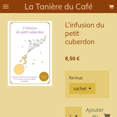
La Tanière du Café
Passer
au
contenu
L’infusion du
principal
petit
cuberdon
8,50 €
format
Ajouter
au