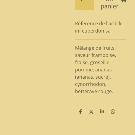
panier
Référence de l'article:
inf cuberdon sa
Mélange de fruits,
saveur framboise,
fraise, groseille,
pomme, ananas
(ananas, sucre),
cynorrhodon,
betterave rouge.
P
P
P
P
a
a
a
a
r
r
r
r
t
t
t
t
a
a
a
a