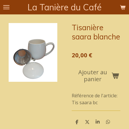
La Tanière du Café
Passer
au
contenu
Tisanière
principal
saara blanche
20,00 €
Ajouter au
panier
Référence de l'article:
Tis saara bc
P
P
P
P
a
a
a
a