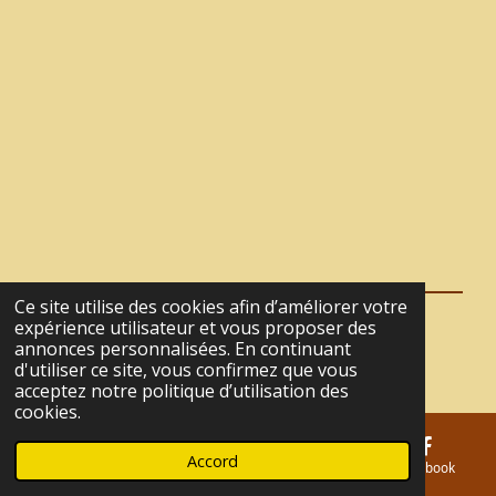
r
r
r
r
t
t
t
t
a
a
a
a
g
g
g
g
e
e
e
e
r
r
r
r
Ce site utilise des cookies afin d’améliorer votre
expérience utilisateur et vous proposer des
© 2021 - 2026 La Tanière du Café
annonces personnalisées. En continuant
Propulsé par
Webador
d'utiliser ce site, vous confirmez que vous
acceptez notre politique d’utilisation des
cookies.
Accord
E-mail
Téléphone
Carte
Facebook