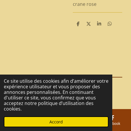
crane rose
P
P
P
P
a
a
a
a
r
r
r
r
t
t
t
t
a
a
a
a
g
g
g
g
e
e
e
e
r
r
r
r
Ce site utilise des cookies afin d’améliorer votre
expérience utilisateur et vous proposer des
© 2021 - 2026 La Tanière du Café
annonces personnalisées. En continuant
Propulsé par
Webador
d'utiliser ce site, vous confirmez que vous
acceptez notre politique d’utilisation des
cookies.
Accord
E-mail
Téléphone
Carte
Facebook