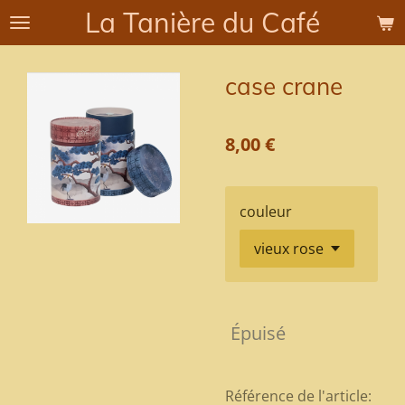
La Tanière du Café
Passer
au
contenu
case crane
principal
8,00 €
couleur
Épuisé
Référence de l'article: