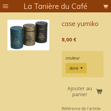
La Tanière du Café
Passer
au
contenu
case yumiko
principal
8,00 €
couleur
Ajouter au
panier
Référence de l'article: