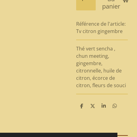
panier
Référence de l'article:
Tv citron gingembre
Thé vert sencha ,
chun meeting,
gingembre,
citronnelle, huile de
citron, écorce de
citron, fleurs de souci
P
P
P
P
a
a
a
a
r
r
r
r
t
t
t
t
a
a
a
a
g
g
g
g