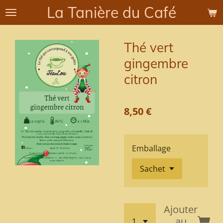
La Tanière du Café
Passer
au
contenu
Thé vert
principal
gingembre
citron
8,50 €
Emballage
Ajouter
au